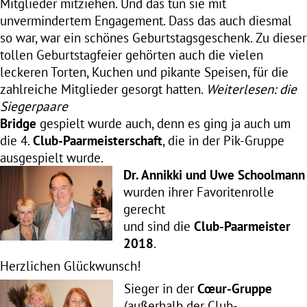
Mitglieder mitziehen. Und das tun sie mit
unvermindertem Engagement. Dass das auch diesmal
so war, war ein schönes Geburtstagsgeschenk. Zu dieser
tollen Geburtstagfeier gehörten auch die vielen
leckeren Torten, Kuchen und pikante Speisen, für die
zahlreiche Mitglieder gesorgt hatten.
Weiterlesen: die
Siegerpaare
Bridge
gespielt wurde auch, denn es ging ja auch um
die 4.
Club-Paarmeisterschaft
, die in der Pik-Gruppe
ausgespielt wurde.
Dr. Annikki und Uwe Schoolmann
wurden ihrer Favoritenrolle
gerecht
und sind die
Club-Paarmeister
2018
.
Herzlichen Glückwunsch!
Sieger in der
Cœur-Gruppe
(außerhalb der Club-