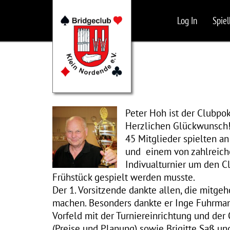
Log In
Spiel
Peter Hoh ist der Clubpo
Herzlichen Glückwunsch
45 Mitglieder spielten a
und einem von zahlreiche
Indivualturnier um den Cl
Frühstück gespielt werden musste.
Der 1. Vorsitzende dankte allen, die mitgeh
machen. Besonders dankte er Inge Fuhrman
Vorfeld mit der Turniereinrichtung und der
(Preise und Planung) sowie Brigitte Saß u