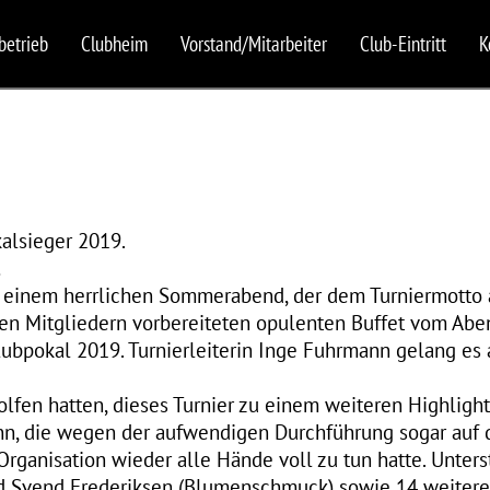
betrieb
Clubheim
Vorstand/Mitarbeiter
Club-Eintritt
K
kalsieger 2019.
!
n einem herrlichen Sommerabend, der dem Turniermotto 
n Mitgliedern vorbereiteten opulenten Buffet vom Aben
ubpokal 2019. Turnierleiterin Inge Fuhrmann gelang es a
olfen hatten, dieses Turnier zu einem weiteren Highlight
n, die wegen der aufwendigen Durchführung sogar auf di
 Organisation wieder alle Hände voll zu tun hatte. Unter
nd Svend Frederiksen (Blumenschmuck) sowie 14 weitere